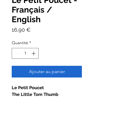
Le Petit Poucet -
Français /
English
Prix
16,90 €
Quantité
*
Ajouter au panier
Le Petit Poucet
The Little Tom Thumb
Version Français - English
De Tsvyka
Illustré par Xiao Ame
Traduction : Jacques Dumont