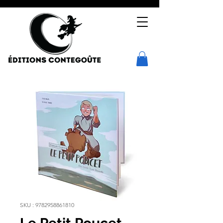
SKU : 9782958861810