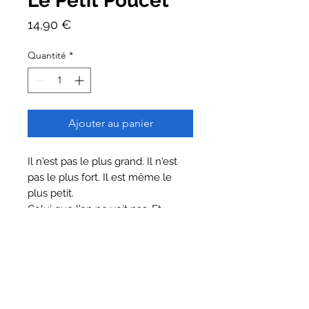
Le Petit Poucet
Prix
14,90 €
Quantité
*
Ajouter au panier
Il n'est pas le plus grand. Il n'est
pas le plus fort. Il est même le
plus petit.
Celui que l'on ne voit pas. Et
pourtant, c'est lui qui vaincra cet
horrible Mangeur d'enfants !
Ne trouvez-vous pas cela
"Ogrement bon" ?
Réserver une date
Alors, à table, Monsieur le Conte
vous invite à rêver...