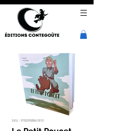
SKU : 9782958861810